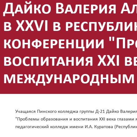
Дайко Валерия А
в XXVI в республ
конференции "Пр
воспитания XXI в
международным 
Учащаяся Пинского колледжа группы Д-21 Дайко Валерия
"Проблемы образования и воспитания XXI века глазами
педагогический колледж имени И.А. Куратова (Республик