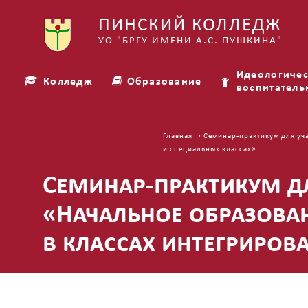
ПИНСКИЙ КОЛЛЕДЖ
УО "БРГУ ИМЕНИ А.С. ПУШКИНА"
Идеологичес
Колледж
Образование
воспитатель
› Семинар-практикум для уч
Главная
и специальных классах»
Семинар-практикум д
«Начальное образова
в классах интегриров