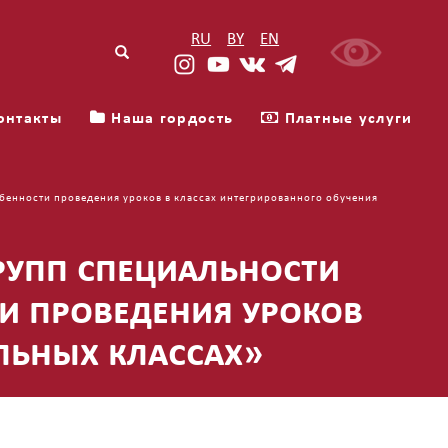
RU
BY
EN
рма поиска
t('
П
ои
онтакты
Наша гордость
Платные услуги
ск
')
бенности проведения уроков в классах интегрированного обучения
рупп специальности
и проведения уроков
льных классах»