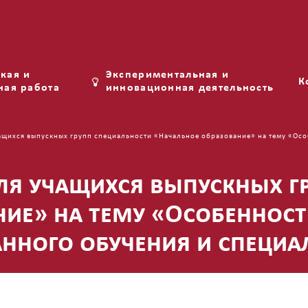
Фо
кая и
Экспериментальная и
К
ная работа
инновационная деятельность
ащихся выпускных групп специальности «Начальное образование» на тему «Осо
ля учащихся выпускных г
ние» на тему «Особенност
анного обучения и специа