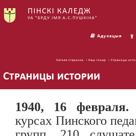
ПІНСКІ КАЛЕДЖ
УА "БРДУ ІМЯ А.С.ПУШКІНА"
Адукацыя
›
› Страницы ист
Хатняя старонка
Наш гонар
Страницы истории
1940, 16 февраля.
Н
курсах Пинского пед
групп, 210 слушат