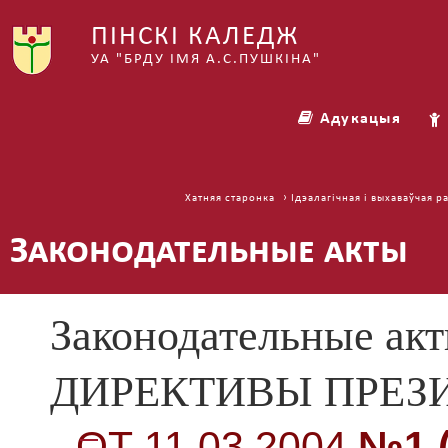
ПІНСКІ КАЛЕДЖ
УА "БРДУ ІМЯ А.С.ПУШКІНА"
Адукацыя
›
Хатняя старонка
Ідэалагічная і выхаваўчая р
Законодательные акты
Законодательные ак
ДИРЕКТИВЫ ПРЕЗ
ОТ 11.03.2004
№1 (