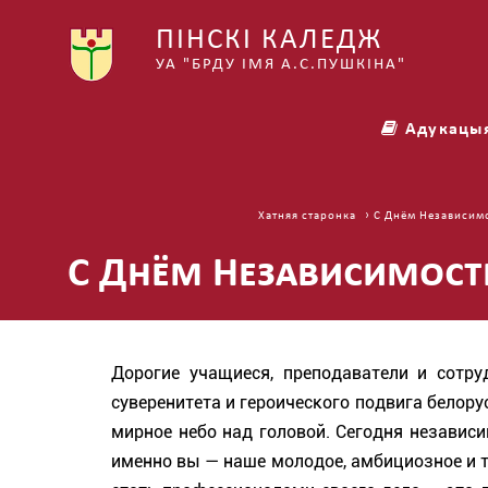
ПІНСКІ КАЛЕДЖ
УА "БРДУ ІМЯ А.С.ПУШКІНА"
Адукацы
› С Днём Независим
Хатняя старонка
С Днём Независимости
Дорогие учащиеся, преподаватели и сотр
суверенитета и героического подвига белору
мирное небо над головой. Сегодня независи
именно вы — наше молодое, амбициозное и та