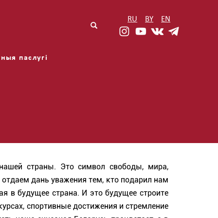
RU
BY
EN
Форма
t('Поиск')
пошуку
ныя паслугі
ашей страны. Это символ свободы, мира, 
 отдаем дань уважения тем, кто подарил нам 
я в будущее страна. И это будущее строите 
курсах, спортивные достижения и стремление 