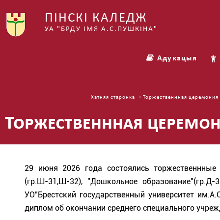
ПІНСКІ КАЛЕДЖ
УА "БРДУ ІМЯ А.С.ПУШКІНА"
Адукацыя
› Торжественнная церемония
Хатняя старонка
Торжественнная церемо
29 июня 2026 года состоялись торжественнные 
(гр.Ш-31,Ш-32), "Дошкольное образование"(гр.Д
УО"Брестский государственный университет им.А.
диплом об окончании среднего специального учреж