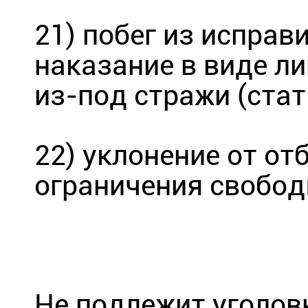
21) побег из испра
наказание в виде л
из-под стражи (стат
22) уклонение от от
ограничения свободы
Не подлежит уголов