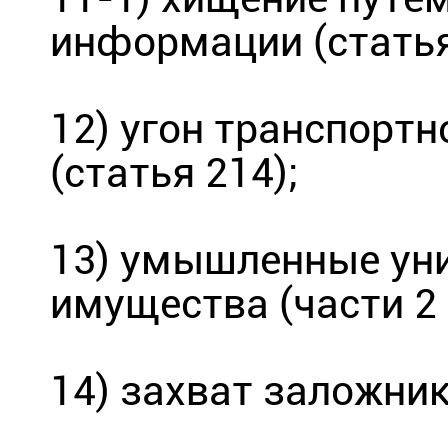
информации (статья
12) угон транспорт
(статья 214);
13) умышленные ун
имущества (части 2 
14) захват заложник